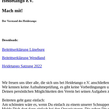
Heidetango e.V.
Mach mit!
Der Vorstand des Heidetango
Downloads:
Beitrittserklärung Lüneburg
Beitrittserklärung Wendland
Heidetango Satzung 2022
Wir freuen uns über alle, die sich uns bei Heidetango e.V. anschließe
Wir kennen keine Aufnahmeprüfung, es gibt keine Vorbedingungen und
Deinen persönlichen Möglichkeiten den Verein bei seinen Aufgaben z
Beitreten geht ganz einfach:
Am schönsten wäre es, wenn Du einfach zu einem unserer Schnupper
Melde Dich dort dann einfach bei den Organisatoren. Die geben Dir ge