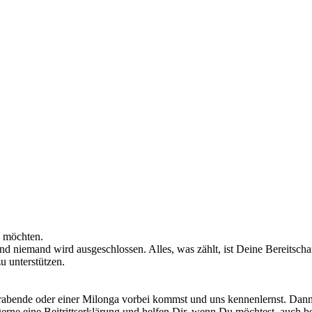
n möchten.
 niemand wird ausgeschlossen. Alles, was zählt, ist Deine Bereitscha
u unterstützen.
abende oder einer Milonga vorbei kommst und uns kennenlernst. Dann
rne eine Beitrittserklärung und helfen Dir, wenn Du möchtest, auch be